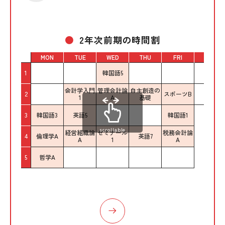
2年次前期の時間割
MON
TUE
WED
THU
FRI
SAT
1
韓国語5
会計学入門
管理会計論
自主創造の
2
スポーツB
1
A
基礎
3
韓国語3
英語5
韓国語1
scrollable
経営組織論
ゼミナール
税務会計論
4
倫理学A
英語7
A
1
A
5
哲学A