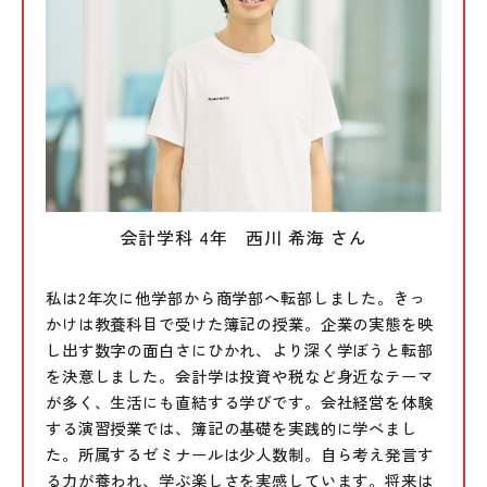
会計学科 4年 西川 希海 さん
私は2年次に他学部から商学部へ転部しました。きっ
かけは教養科目で受けた簿記の授業。企業の実態を映
し出す数字の面白さにひかれ、より深く学ぼうと転部
を決意しました。会計学は投資や税など身近なテーマ
が多く、生活にも直結する学びです。会社経営を体験
する演習授業では、簿記の基礎を実践的に学べまし
た。所属するゼミナールは少人数制。自ら考え発言す
る力が養われ、学ぶ楽しさを実感しています。将来は