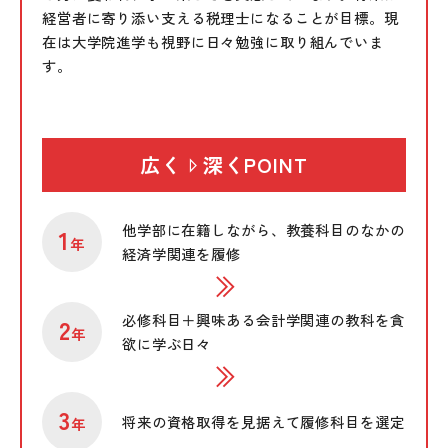
経営者に寄り添い支える税理士になることが目標。現
在は大学院進学も視野に日々勉強に取り組んでいま
す。
広く
深くPOINT
他学部に在籍しながら、教養科目のなかの
1
年
経済学関連を履修
必修科目＋興味ある会計学関連の教科を貪
2
年
欲に学ぶ日々
3
将来の資格取得を見据えて履修科目を選定
年