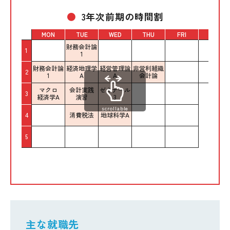
3年次前期の時間割
MON
TUE
WED
THU
FRI
SAT
財務会計論
1
1
財務会計論
経済地理学
経営管理論
非営利組織
2
1
A
A
会計論
マクロ
会計実践
ゼミナール
3
経済学A
演習
3
scrollable
4
消費税法
地球科学A
5
主な就職先