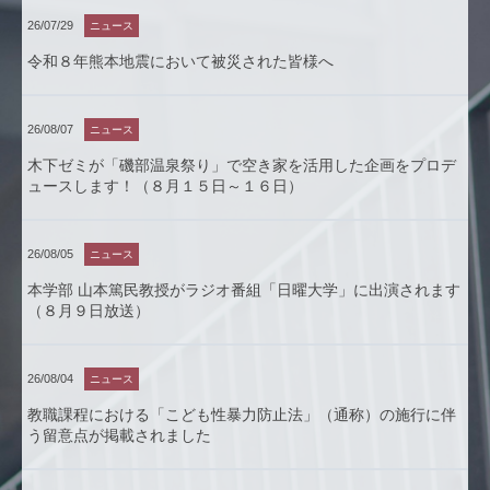
26/07/29
ニュース
令和８年熊本地震において被災された皆様へ
26/08/07
ニュース
木下ゼミが「磯部温泉祭り」で空き家を活用した企画をプロデ
ュースします！（８月１５日～１６日）
26/08/05
ニュース
本学部 山本篤民教授がラジオ番組「日曜大学」に出演されます
（８月９日放送）
26/08/04
ニュース
教職課程における「こども性暴力防止法」（通称）の施行に伴
う留意点が掲載されました