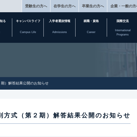
受験生の方へ
在学生の方へ
卒業生の方へ
企業・一般の方
知る
キャンパスライフ
入学者選抜情報
就職・資格
国際交流
International
t
Campus Life
Admissions
Career
Programs
２期）解答結果公開のお知らせ
別方式（第２期）解答結果公開のお知らせ