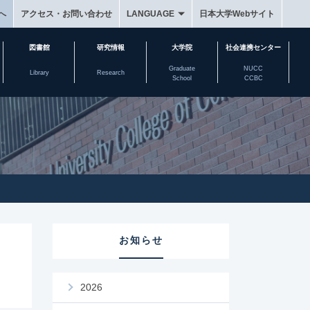
へ
アクセス・お問い合わせ
LANGUAGE
日本大学Webサイト
図書館
研究情報
大学院
社会連携センター
Graduate
NUCC
Library
Research
School
CCBC
お知らせ
2026