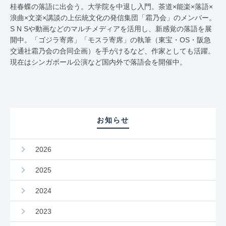
桂春蝶の落語に出会う。⼤学院を中退し⼊⾨。茶道×能楽×落語×
浪曲×⽂楽×講談の上伝統⽂化の発信集団「霜乃会」のメンバー。
S N Sや動画などのマルチメディアを活用し、新感覚の落語を展
開中。「ゴジラ寄席」「モスラ寄席」の執筆（東宝・OS・阪急
交通社霜乃会の合同企画）を手がけるなど、作家としても活躍。
現在はシンガポール公演など国内外で落語会を開催中。
お知らせ
2026
2025
2024
2023