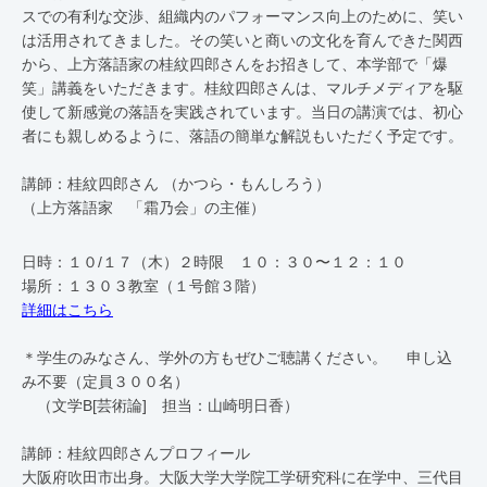
スでの有利な交渉、組織内のパフォーマンス向上のために、笑い
は活用されてきました。その笑いと商いの文化を育んできた関西
から、上方落語家の桂紋四郎さんをお招きして、本学部で「爆
笑」講義をいただきます。桂紋四郎さんは、マルチメディアを駆
使して新感覚の落語を実践されています。当日の講演では、初心
者にも親しめるように、落語の簡単な解説もいただく予定です。
講師：桂紋四郎さん （かつら・もんしろう）
（上方落語家 「霜乃会」の主催）
日時：１０/１７（木）２時限 １０：３０〜１２：１０
場所：１３０３教室（１号館３階）
詳細はこちら
＊学生のみなさん、学外の方もぜひご聴講ください。 申し込
み不要（定員３００名）
（文学B[芸術論] 担当：山崎明日香）
講師：桂紋四郎さんプロフィール
⼤阪府吹⽥市出⾝。⼤阪⼤学⼤学院⼯学研究科に在学中、三代⽬