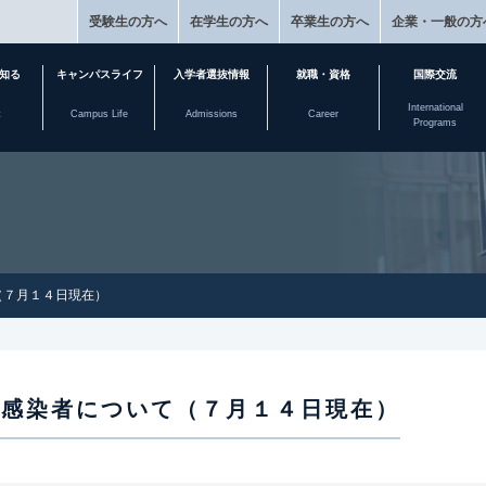
受験生の方へ
在学生の方へ
卒業生の方へ
企業・一般の方
知る
キャンパスライフ
入学者選抜情報
就職・資格
国際交流
International
t
Campus Life
Admissions
Career
Programs
（７月１４日現在）
ス感染者について（７月１４日現在）