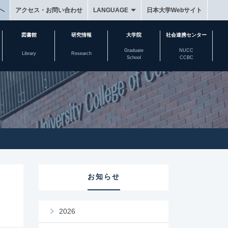
へ
アクセス・お問い合わせ
LANGUAGE
日本大学Webサイト
図書館
研究情報
大学院
社会連携センター
Graduate
NUCC
Library
Research
School
CCBC
お知らせ
2026