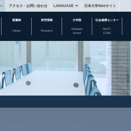
へ
アクセス・お問い合わせ
LANGUAGE
日本大学Webサイト
図書館
研究情報
大学院
社会連携センター
Graduate
NUCC
Library
Research
School
CCBC