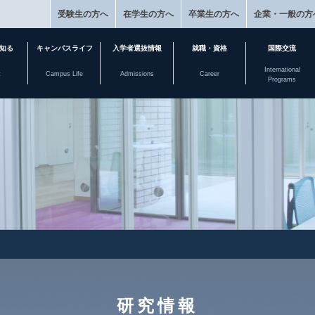
受験生の方へ
在学生の方へ
卒業生の方へ
企業・一般の方
知る
キャンパスライフ
入学者選抜情報
就職・資格
国際交流
International
t
Campus Life
Admissions
Career
Programs
研究情報