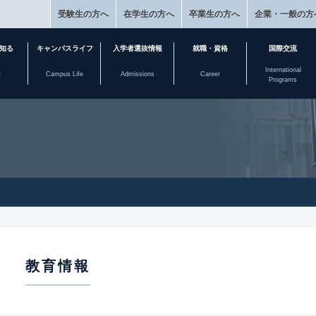
受験生の方へ
在学生の方へ
卒業生の方へ
企業・一般の方
知る
キャンパスライフ
入学者選抜情報
就職・資格
国際交流
International
t
Campus Life
Admissions
Career
Programs
教育情報