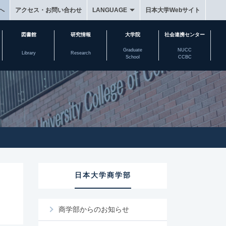
へ
アクセス・お問い合わせ
LANGUAGE
日本大学Webサイト
図書館
研究情報
大学院
社会連携センター
Graduate
NUCC
Library
Research
School
CCBC
日本大学商学部
商学部からのお知らせ