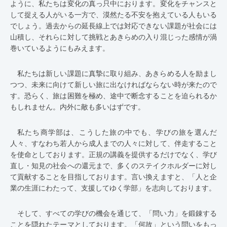
ように、私たちは変化の真っ只中におります。変化をチャンスと
して捉える人がいる一方で、漠然たる不安を抱えている人もいる
でしょう。過去からの延長線上では対応できない課題が社会には
山積し、それらに対して挑戦とあきらめの入り混じった感情が渦
巻いているようにもみえます。
私たちは新しい課題に真摯に取り組み、あきらめる人を励まし
つつ、未来に向けて新しい旅に出なければならない時が来たので
す。恐らく、旅は困難を極め、途中で断念することを迫られるか
もしれません。内外に敵も多いはずです。
私たち商学部は、こうした旅の中でも、学びの旅を選んだ
人々、すなわち若人から成人までの人々に対して、伴走すること
を使命としております。正規の講義を提供するだけでなく、学び
直し・知見の社会への還元まで、多くのステイクホルダーに対し
て貢献することを目指しております。言い換えますと、「人と企
業の生涯にわたって、支援してゆく学部」を志向しております。
そして、すべての学びの機会を通じて、「問い力」を鍛錬する
ことを隠れたテーマとしております。「何故」という問いをもっ